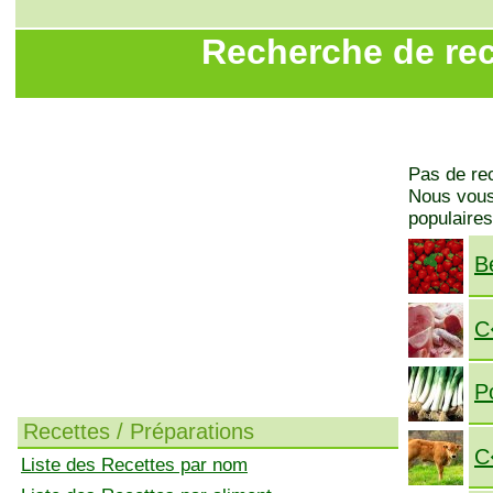
Recherche de rec
Pas de rec
Nous vous 
populaires
B
C
P
Recettes / Préparations
C
Liste des Recettes par nom