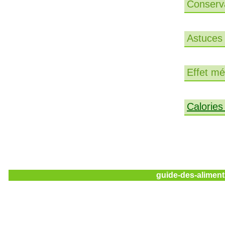
Conserva
Astuces 
Effet méd
Calories
guide-des-aliment