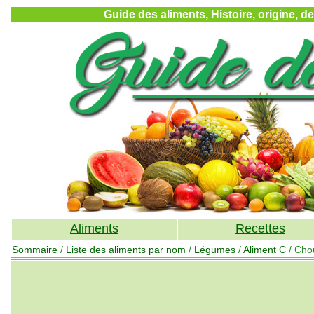
Guide des aliments, Histoire, origine, d
Aliments
Recettes
Sommaire
/
Liste des aliments par nom
/
Légumes
/
Aliment C
/ Chou