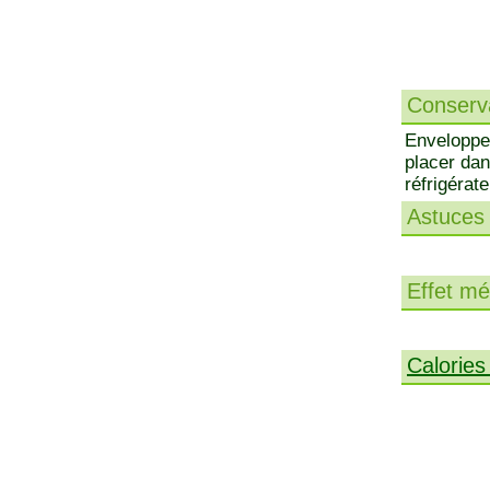
Conserva
Envelopper
placer dan
réfrigérat
Astuces 
Effet méd
Calories