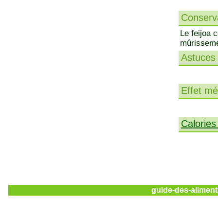
Conserva
Le feijoa 
mûrissemen
Astuces 
Effet méd
Calories
guide-des-aliment