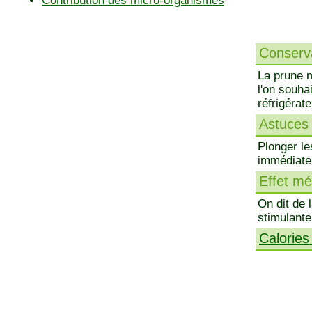
Contribution des micro-organismes
Conserva
La prune m
l'on souha
réfrigérat
Astuces 
Plonger le
immédiatem
Effet méd
On dit de 
stimulante
Calories