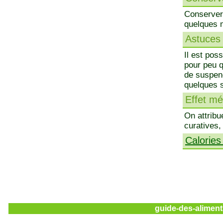
Conserver 
quelques 
Astuces 
Il est pos
pour peu qu
de suspend
quelques 
Effet méd
On attribu
curatives,
Calories
guide-des-aliment