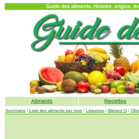
Guide des aliments, Histoire, origine, d
Aliments
Recettes
Sommaire
/
Liste des aliments par nom
/
Légumes
/
Aliment O
/
Oliv