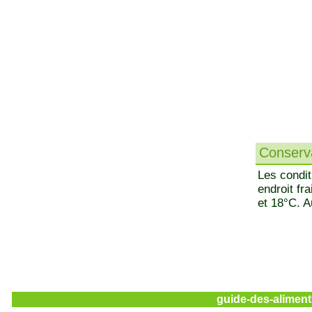
Conserva
Les condit
endroit fr
et 18°C. A
guide-des-aliment