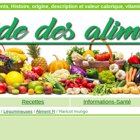
ts, Histoire, origine, description et valeur calorique, vita
Recettes
Informations-Santé
/
Légumineuses
/
Aliment H
/ Haricot mungo