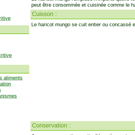
peut être consommée et cuisinée comme le har
Cuisson :
itive
Le haricot mungo se cuit entier ou concassé 
ritive
s aliments
ation
n
ganismes
Conservation :