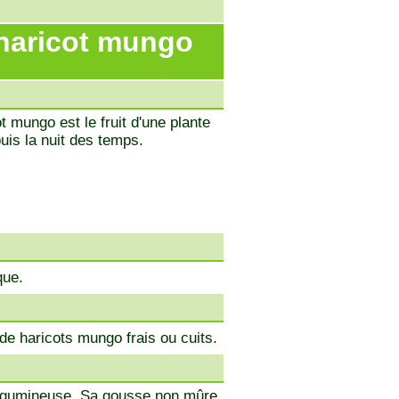
 haricot mungo
ot mungo est le fruit d'une plante
uis la nuit des temps.
que.
e haricots mungo frais ou cuits.
légumineuse. Sa gousse non mûre