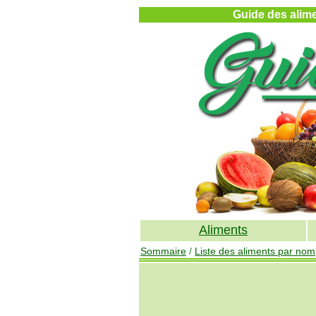
Guide des alimen
Aliments
Sommaire
/
Liste des aliments par nom