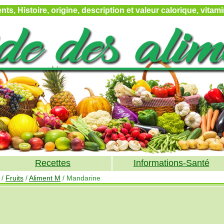
ts, Histoire, origine, description et valeur calorique, vita
Recettes
Informations-Santé
/
Fruits
/
Aliment M
/ Mandarine