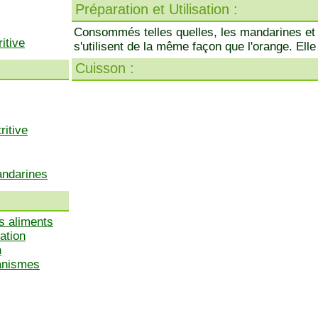
Préparation et Utilisation :
Consommés telles quelles, les mandarines et 
itive
s'utilisent de la même façon que l'orange. Ell
Cuisson :
ritive
andarines
s aliments
ation
n
ganismes