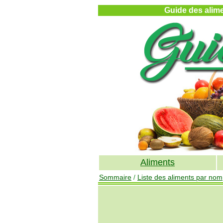
Guide des alimen
Aliments
Sommaire
/
Liste des aliments par nom