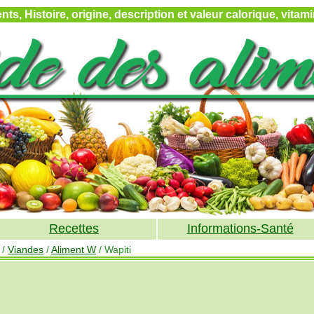
ts, Histoire, origine, description et valeur calorique, vita
Recettes
Informations-Santé
/
Viandes
/
Aliment W
/ Wapiti