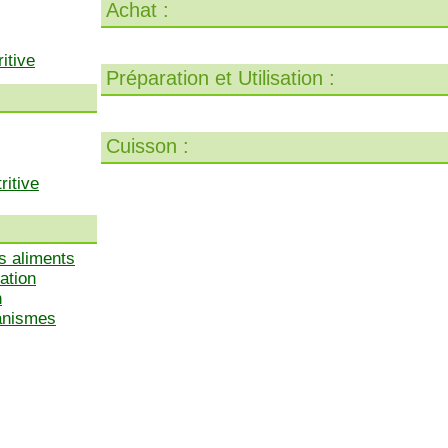
Achat :
itive
Préparation et Utilisation :
Cuisson :
ritive
s aliments
ation
n
ganismes