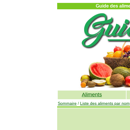
Guide des alimen
Aliments
Sommaire
/
Liste des aliments par nom