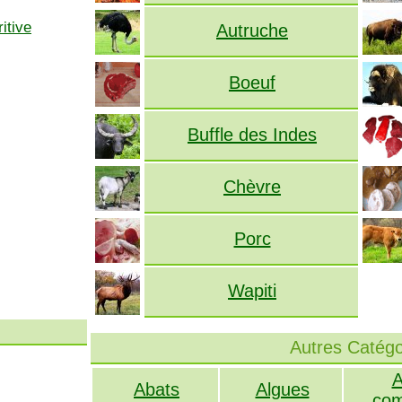
itive
Autruche
Boeuf
Buffle des Indes
Chèvre
Porc
Wapiti
Autres Catégo
A
Abats
Algues
com