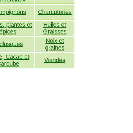
mpignons
Charcuteries
, plantes et
Huiles et
épices
Graisses
Noix et
llusques
graines
e, Cacao et
Viandes
aroube