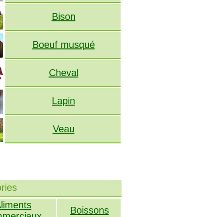
Bison
Boeuf musqué
Cheval
Lapin
Veau
ries
liments
Boissons
merciaux