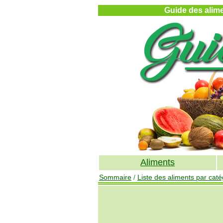
Guide des alimen
Aliments
Sommaire
/
Liste des aliments par caté