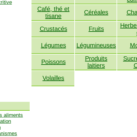
ritive
Café, thé et
Céréales
Cha
tisane
Herbes
Crustacés
Fruits
Légumes
Légumineuses
Mo
Produits
Sucr
Poissons
laitiers
C
Volailles
s aliments
ation
n
ganismes