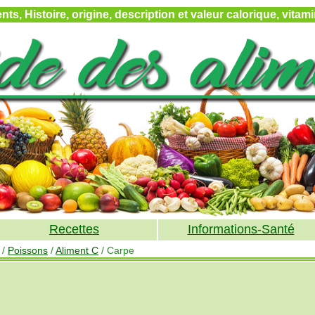
ts, Histoire, origine, description et valeur calorique, vita
Recettes
Informations-Santé
/
Poissons
/
Aliment C
/ Carpe