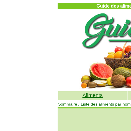
Guide des alimen
Aliments
Sommaire
/
Liste des aliments par nom