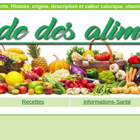
ts, Histoire, origine, description et valeur calorique, vita
Recettes
Informations-Santé