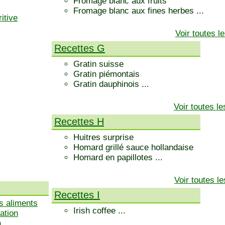
Fromage blanc aux fruits
Fromage blanc aux fines herbes ...
itive
Voir toutes 
Recettes G
Gratin suisse
Gratin piémontais
Gratin dauphinois ...
Voir toutes l
Recettes H
Huitres surprise
Homard grillé sauce hollandaise
Homard en papillotes ...
Voir toutes l
Recettes I
s aliments
Irish coffee ...
ation
n