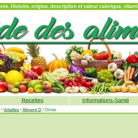
ts, Histoire, origine, description et valeur calorique, vita
Recettes
Informations-Santé
/
Volailles
/
Aliment D
/ Dinde