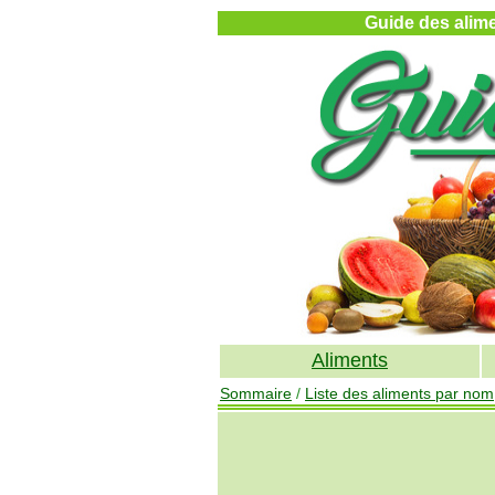
Guide des alimen
Aliments
Sommaire
/
Liste des aliments par nom