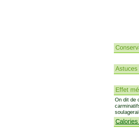
Conserva
Astuces 
Effet méd
On dit de 
carminatifs
soulagerai
Calories