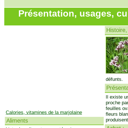
Présentation, usages, cu
Histoire,
défunts.
Présenta
Il existe 
proche par
feuilles o
Calories, vitamines de la marjolaine
fleurs bla
produisent
Aliments