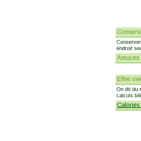
Conserva
Conserver 
endroit se
Astuces 
Effet méd
On dit du m
calculs bil
Calories