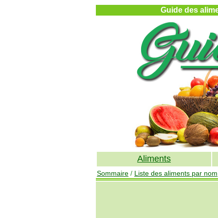
Guide des alimen
Aliments
Sommaire
/
Liste des aliments par nom