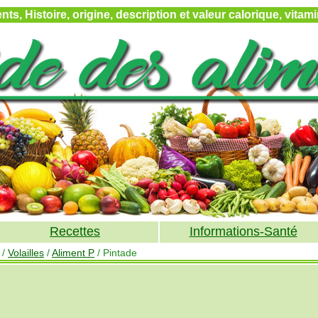
ts, Histoire, origine, description et valeur calorique, vita
Recettes
Informations-Santé
/
Volailles
/
Aliment P
/ Pintade