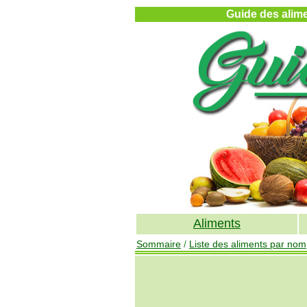
Guide des alimen
Aliments
Sommaire
/
Liste des aliments par nom