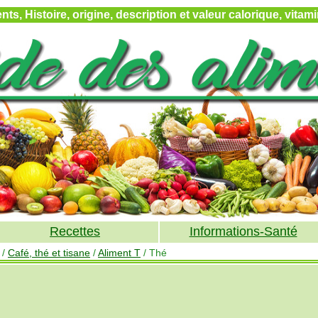
ts, Histoire, origine, description et valeur calorique, vita
Recettes
Informations-Santé
/
Café, thé et tisane
/
Aliment T
/ Thé