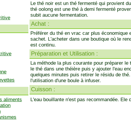
Le thé noir est un thé fermenté qui provient du
thé oolong est une thé à demi fermenté proven
subit aucune fermentation.
itive
Achat :
Préférer du thé en vrac car plus économique et
sachet. L'acheter dans une boutique où le re
est continu.
Préparation et Utilisation :
ritive
La méthode la plus courante pour préparer le th
le thé dans une théière puis y ajouter l'eau en
nne
quelques minutes puis retirer le résidu de thé
evettes
l'utilisation d'une boule à infuser.
Cuisson :
s aliments
L'eau bouillante n'est pas recommandée. Ele 
ation
n
ganismes