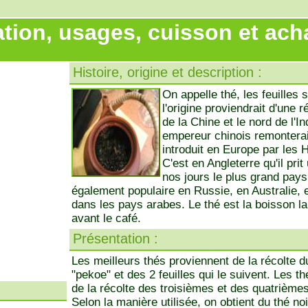
tion, usages, cuisson et ach
Histoire, origine et description :
On appelle thé, les feuilles 
l'origine proviendrait d'une 
de la Chine et le nord de l'I
empereur chinois remonterait
introduit en Europe par les 
C'est en Angleterre qu'il pri
nos jours le plus grand pay
également populaire en Russie, en Australie, 
dans les pays arabes. Le thé est la boisson la
avant le café.
Présentation :
Les meilleurs thés proviennent de la récolte d
"pekoe" et des 2 feuilles qui le suivent. Les th
de la récolte des troisièmes et des quatrièmes
Selon la manière utilisée, on obtient du thé noi