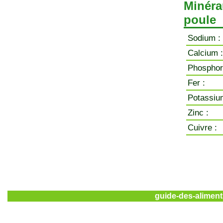
Minéra
poule
Sodium :
Calcium :
Phosphor
Fer :
Potassiu
Zinc :
Cuivre :
guide-des-aliment