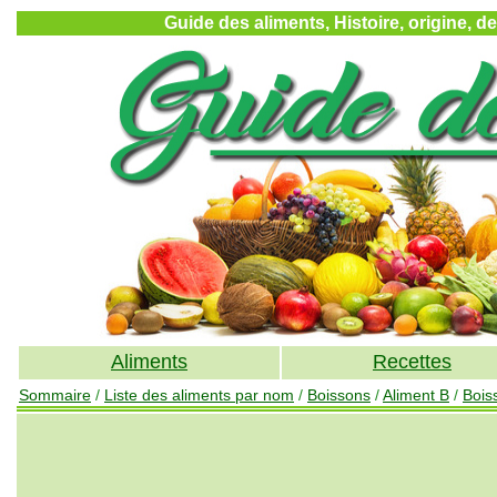
Guide des aliments, Histoire, origine, d
Aliments
Recettes
Sommaire
/
Liste des aliments par nom
/
Boissons
/
Aliment B
/
Bois