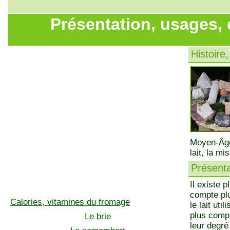
Présentation, usages,
Histoire,
Moyen-Âge.
lait, la m
Présenta
Il existe 
compte plu
Calories, vitamines du fromage
le lait uti
plus compl
Le brie
leur degré