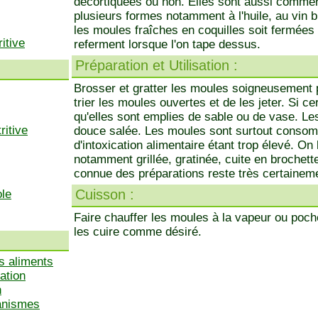
décortiquées ou non. Elles sont aussi comme
plusieurs formes notamment à l'huile, au vin 
les moules fraîches en coquilles soit fermées 
itive
referment lorsque l'on tape dessus.
Préparation et Utilisation :
Brosser et gratter les moules soigneusement p
trier les moules ouvertes et de les jeter. Si c
qu'elles sont emplies de sable ou de vase. Les
ritive
douce salée. Les moules sont surtout consom
d'intoxication alimentaire étant trop élevé. On
notamment grillée, gratinée, cuite en brochet
connue des préparations reste très certaineme
Cuisson :
ole
Faire chauffer les moules à la vapeur ou poché
les cuire comme désiré.
s aliments
ation
n
ganismes