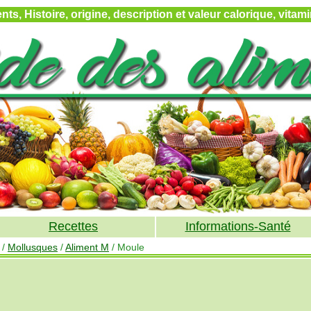
ts, Histoire, origine, description et valeur calorique, vita
Recettes
Informations-Santé
/
Mollusques
/
Aliment M
/ Moule