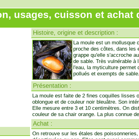
on, usages, cuisson et achat 
Histoire, origine et description :
La moule est un mollusque d
proche des côtes, dans les 
grappe qu'elle s'accroche 
de sable. Très vulnérable à la 
l'eau, la myticulture permet
pollués et exempts de sable
Présentation :
La moule est faite de 2 fines coquilles lisses
oblongue et de couleur noir bleuâtre. Son intér
Elle mesure entre 3 et 10 centimètres. On dist
couleur de sa chair orange. La plus connue d
Achat :
On retrouve sur les étales des poissonneries