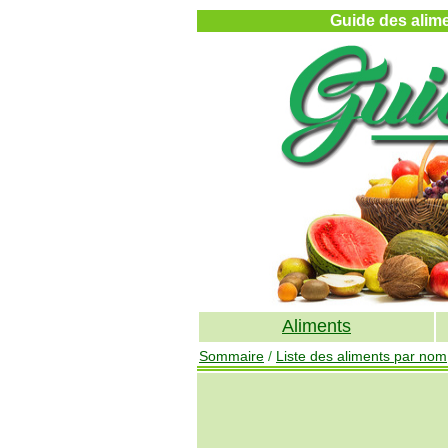
Guide des alimen
Aliments
Sommaire
/
Liste des aliments par nom