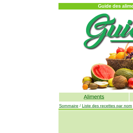
Guide des alimen
Aliments
Sommaire
/
Liste des recettes par nom