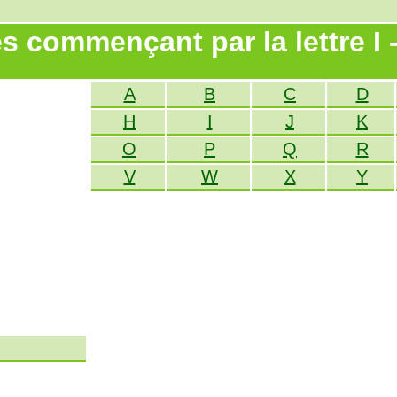
s commençant par la lettre I 
A
B
C
D
H
I
J
K
O
P
Q
R
V
W
X
Y