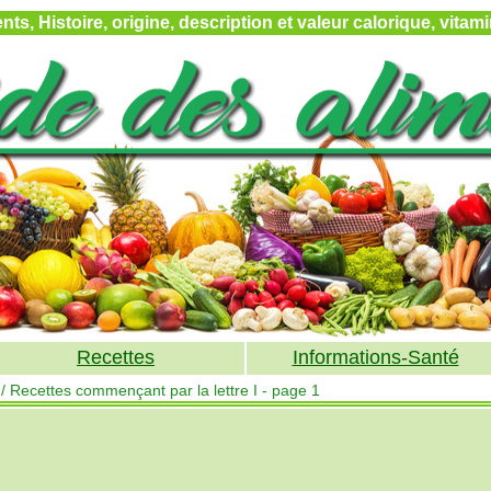
ts, Histoire, origine, description et valeur calorique, vita
Recettes
Informations-Santé
/ Recettes commençant par la lettre I - page 1