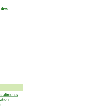
itive
s aliments
X
ation
n