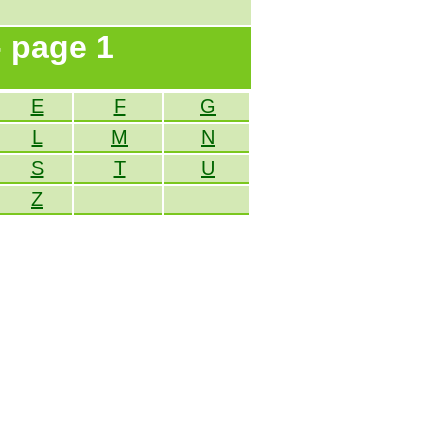
- page 1
E
F
G
L
M
N
S
T
U
Z