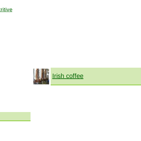
ritive
X
Irish coffee