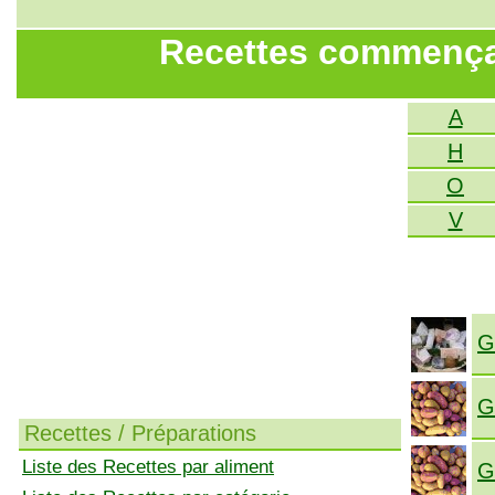
Recettes commençant
A
H
O
V
G
G
Recettes / Préparations
Liste des Recettes par aliment
G