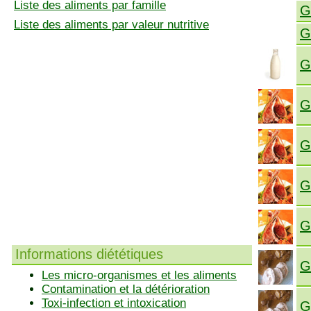
Liste des aliments par famille
G
Liste des aliments par valeur nutritive
G
G
G
G
G
G
Informations diététiques
G
Les micro-organismes et les aliments
Contamination et la détérioration
Toxi-infection et intoxication
G