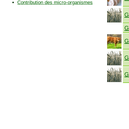
Contribution des micro-organismes
G
G
G
G
G