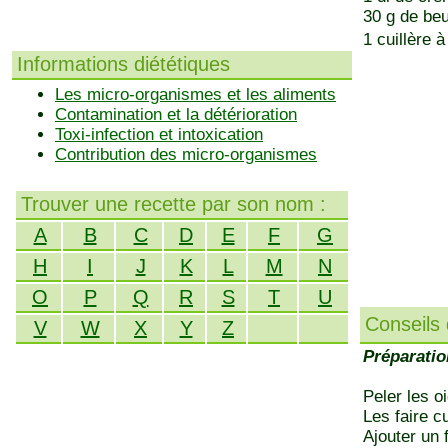
30 g de beu
1 cuillère à
Informations diététiques
Les micro-organismes et les aliments
Contamination et la détérioration
Toxi-infection et intoxication
Contribution des micro-organismes
Trouver une recette par son nom :
A
B
C
D
E
F
G
H
I
J
K
L
M
N
O
P
Q
R
S
T
U
Conseils 
V
W
X
Y
Z
Préparatio
Peler les o
Les faire c
Ajouter un 