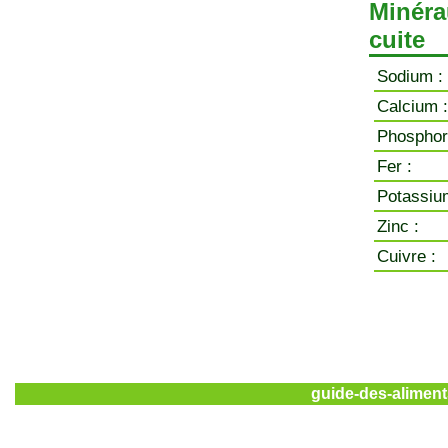
Minérau
cuite
Sodium :
Calcium :
Phosphor
Fer :
Potassiu
Zinc :
Cuivre :
guide-des-aliment