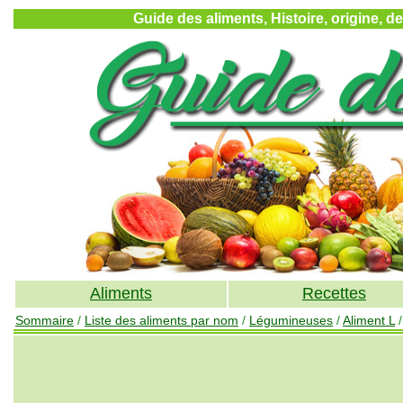
Guide des aliments, Histoire, origine, d
Aliments
Recettes
Sommaire
/
Liste des aliments par nom
/
Légumineuses
/
Aliment L