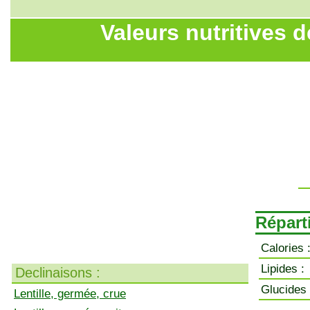
Valeurs nutritives de
Réparti
Calories 
Lipides :
Declinaisons :
Glucides 
Lentille, germée, crue