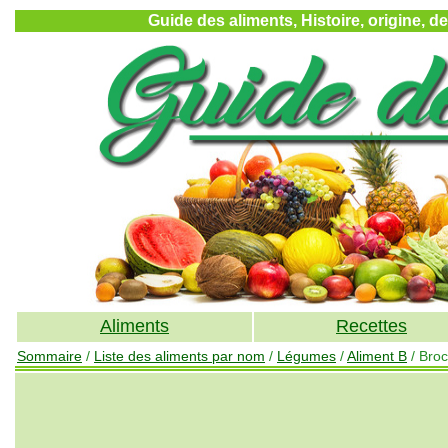
Guide des aliments, Histoire, origine, d
Aliments
Recettes
Sommaire
/
Liste des aliments par nom
/
Légumes
/
Aliment B
/ Broc