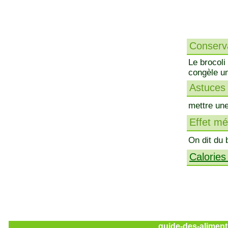
Conserva
Le brocoli
congèle un
Astuces 
mettre une
Effet méd
On dit du 
Calories
guide-des-aliment