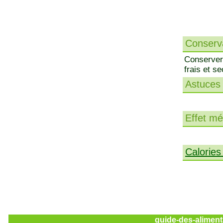
Conserva
Conserver 
frais et se
Astuces 
Effet méd
Calories
guide-des-aliment