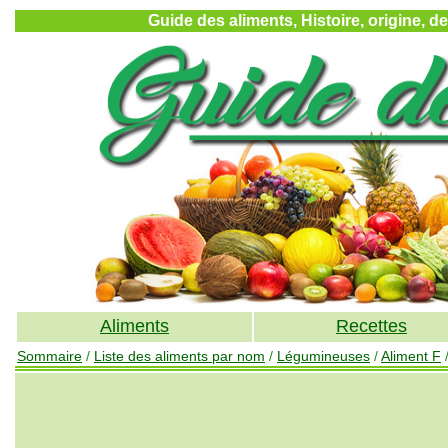
Guide des aliments, Histoire, origine, d
Aliments
Recettes
Sommaire
/
Liste des aliments par nom
/
Légumineuses
/
Aliment F
/