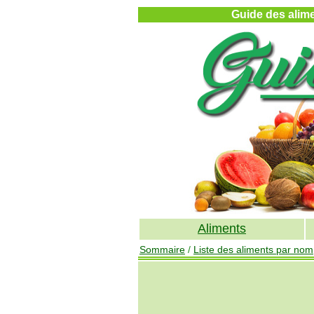
Guide des alimen
Aliments
Sommaire
/
Liste des aliments par nom