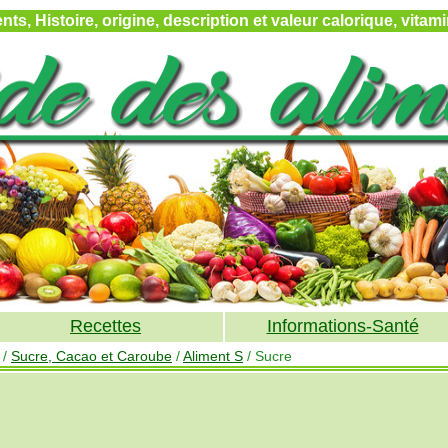
ts, Histoire, origine, description et valeur calorique, vita
Recettes
Informations-Santé
/
Sucre, Cacao et Caroube
/
Aliment S
/ Sucre