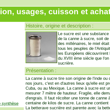
ion, usages, cuisson et acha
Histoire, origine et description :
Le sucre est une substance so
de la canne à sucre, soit de
des millénaires, le miel étai
tous les peuples de l'Antiqui
les Européens découvrirent l
du XVIII ème siècle que l'on 
sucrière.
Présentation :
La canne à sucre tire son origine de l'inde ou
nos jours, c'est en d'autres lieux qu'elle est 
Cuba, ou au Mexique. La canne à sucre est u
mesurer 7 mètre de hauteur. Fragile, elle de
d'engrais. Il faut récolter une tonne de canne
centaine de kilos de sucre. La canne contient
e synthèse
La betterave sucrière est parente avec la b