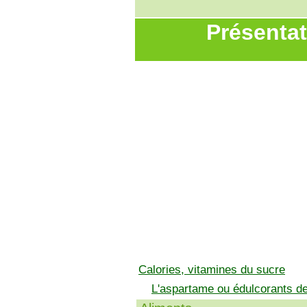
Présentat
Calories, vitamines du sucre
L'aspartame ou édulcorants d