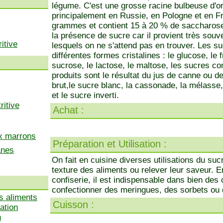
légume. C'est une grosse racine bulbeuse d'or
principalement en Russie, en Pologne et en F
grammes et contient 15 à 20 % de saccharose. I
la présence de sucre car il provient très sou
itive
lesquels on ne s'attend pas en trouver. Les s
différentes formes cristalines : le glucose, le f
sucrose, le lactose, le maltose, les sucres co
produits sont le résultat du jus de canne ou de
brut,le sucre blanc, la cassonade, la mélasse, 
et le sucre inverti.
ritive
Achat :
ux marrons
Préparation et Utilisation :
anes
On fait en cuisine diverses utilisations du suc
texture des aliments ou relever leur saveur. 
confiserie, il est indispensable dans bien de
confectionner des meringues, des sorbets ou 
s aliments
Cuisson :
ation
n