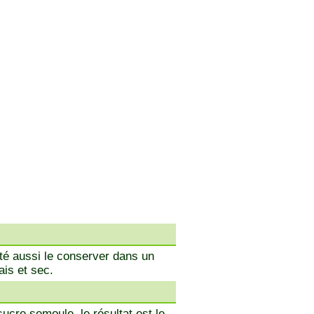
té aussi le conserver dans un
ais et sec.
ucre semoule, le résultat est le