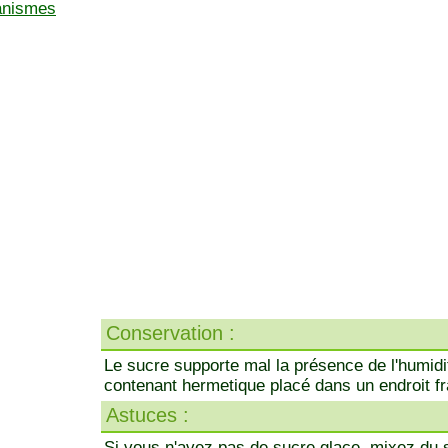
ganismes
Conservation :
Le sucre supporte mal la présence de l'humidi
contenant hermetique placé dans un endroit fr
Astuces :
Si vous n'avez pas de sucre glace, mixez du s