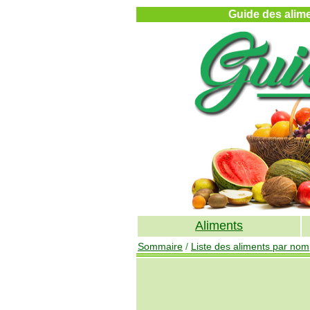
Guide des alimen
Aliments
Sommaire
/
Liste des aliments par nom