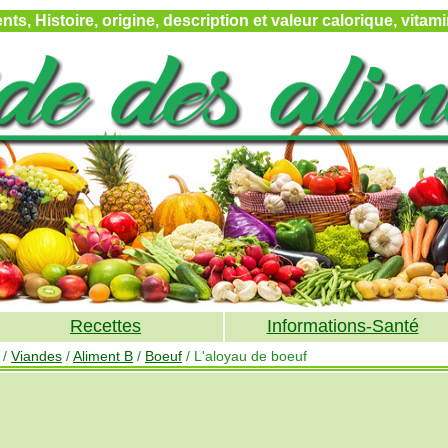
ts, Histoire, origine, description et valeur calorique, vita
Recettes
Informations-Santé
/
Viandes
/
Aliment B
/
Boeuf
/ L'aloyau de boeuf