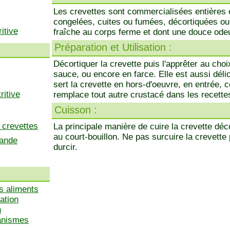
Les crevettes sont commercialisées entières 
congelées, cuites ou fumées, décortiquées ou
itive
fraîche au corps ferme et dont une douce ode
Préparation et Utilisation :
Décortiquer la crevette puis l'apprêter au ch
sauce, ou encore en farce. Elle est aussi déli
sert la crevette en hors-d'oeuvre, en entrée, c
ritive
remplace tout autre crustacé dans les recette
Cuisson :
 crevettes
La principale manière de cuire la crevette déc
au court-bouillon. Ne pas surcuire la crevette 
mande
durcir.
s aliments
ation
n
ganismes