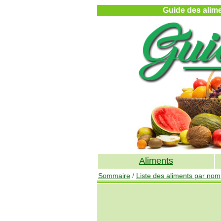
Guide des alimen
Aliments
Sommaire
/
Liste des aliments par nom