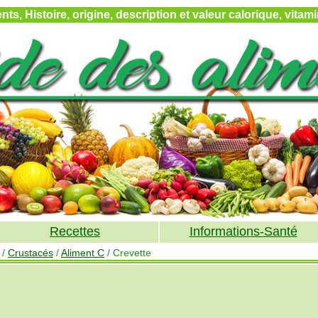
ts, Histoire, origine, description et valeur calorique, vita
Recettes
Informations-Santé
/
Crustacés
/
Aliment C
/ Crevette