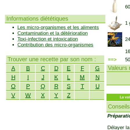
60
Informations diététiques
1 
Les micro-organismes et les aliments
Contamination et la détérioration
Toxi-infection et intoxication
24
Contribution des micro-organismes
16
Trouver une recette par son nom :
==>
5
Valeurs n
A
B
C
D
E
F
G
H
I
J
K
L
M
N
O
P
Q
R
S
T
U
V
W
X
Y
Z
La val
Conseils
Préparati
Délayer la 