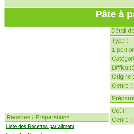
Pâte à p
Détail d
Type :
1 portion
Catégori
Difficult
Origine 
Genre :
Préparat
Coût :
Recettes / Préparations
Genre :
Liste des Recettes par aliment