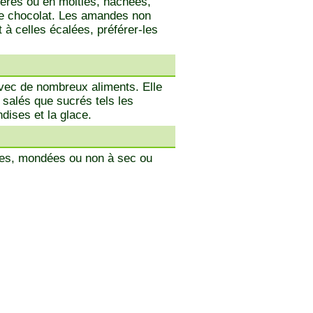
ères ou en moitiés, hachées,
de chocolat. Les amandes non
 à celles écalées, préférer-les
vec de nombreux aliments. Elle
 salés que sucrés tels les
ndises et la glace.
ées, mondées ou non à sec ou