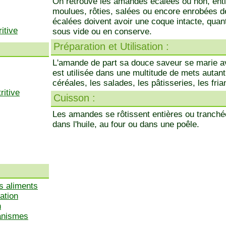
On retrouve les amandes écalées ou non, enti
moulues, rôties, salées ou encore enrobées 
écalées doivent avoir une coque intacte, quant
itive
sous vide ou en conserve.
Préparation et Utilisation :
L'amande de part sa douce saveur se marie a
est utilisée dans une multitude de mets autant
céréales, les salades, les pâtisseries, les fria
ritive
Cuisson :
Les amandes se rôtissent entières ou tranch
dans l'huile, au four ou dans une poêle.
s aliments
ation
n
ganismes