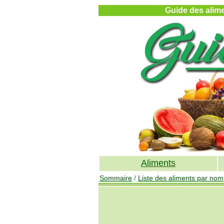
Guide des alimen
Aliments
Sommaire
/
Liste des aliments par nom