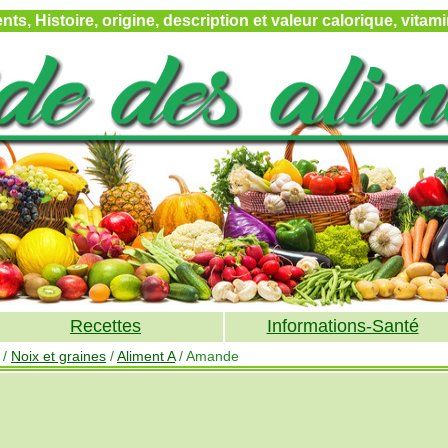
ts, Histoire, origine, description et valeur calorique, vita
Recettes
Informations-Santé
/
Noix et graines
/
Aliment A
/ Amande