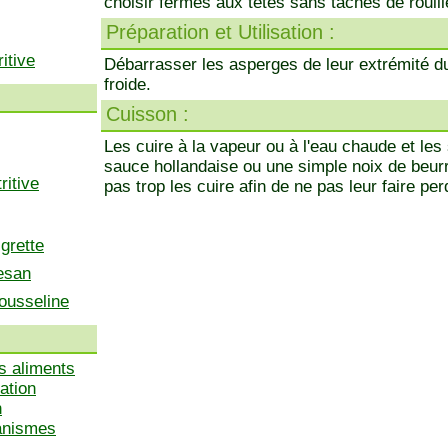
choisir fermes aux têtes sans taches de rouill
Préparation et Utilisation :
itive
Débarrasser les asperges de leur extrémité dur
froide.
Cuisson :
Les cuire à la vapeur ou à l'eau chaude et les 
sauce hollandaise ou une simple noix de beur
ritive
pas trop les cuire afin de ne pas leur faire per
grette
esan
ousseline
s aliments
ation
n
ganismes