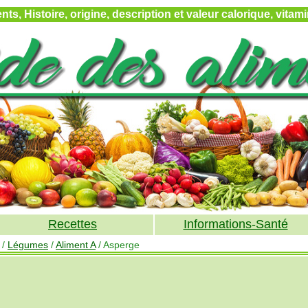
ts, Histoire, origine, description et valeur calorique, vita
Recettes
Informations-Santé
/
Légumes
/
Aliment A
/ Asperge