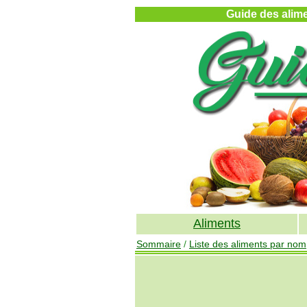
Guide des alimen
Aliments
Sommaire
/
Liste des aliments par nom