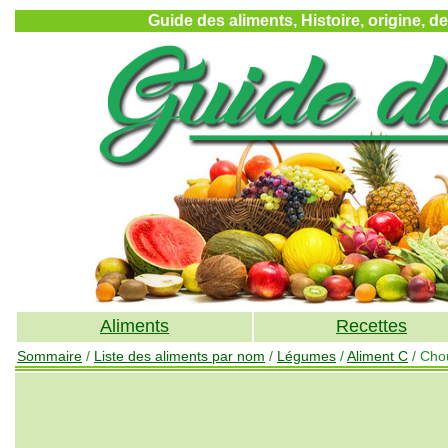
Guide des aliments, Histoire, origine, d
Aliments
Recettes
Sommaire
/
Liste des aliments par nom
/
Légumes
/
Aliment C
/ Cho