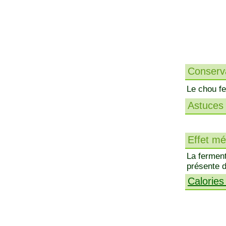
Conserva
Le chou f
Astuces 
Effet méd
La ferment
présente d
Calories