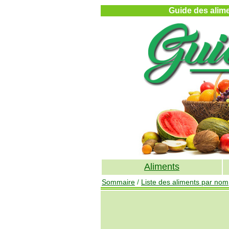
Guide des alimen
Aliments
Sommaire
/
Liste des aliments par nom