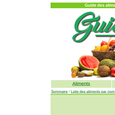
Guide des alimen
Aliments
Sommaire
/
Liste des aliments par nom