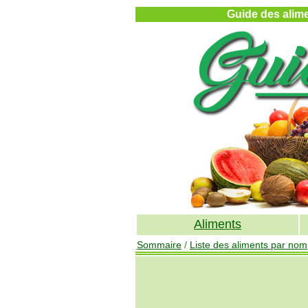
Guide des alimen
Aliments
Sommaire
/
Liste des aliments par nom