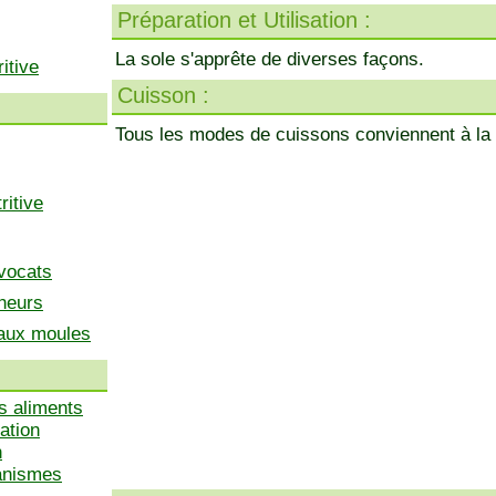
Préparation et Utilisation :
La sole s'apprête de diverses façons.
itive
Cuisson :
Tous les modes de cuissons conviennent à la 
ritive
vocats
heurs
 aux moules
s aliments
ation
n
ganismes