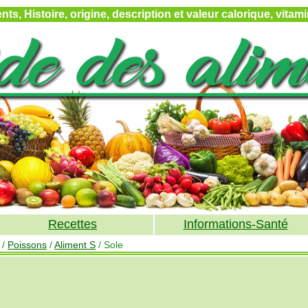
ts, Histoire, origine, description et valeur calorique, vita
Recettes
Informations-Santé
/
Poissons
/
Aliment S
/ Sole