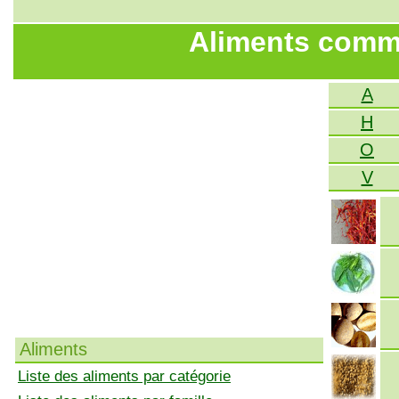
Aliments comme
A
H
O
V
Aliments
Liste des aliments par catégorie