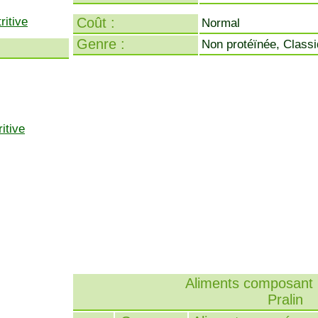
ritive
Coût :
Normal
Genre :
Non protéïnée, Class
itive
Aliments composant l
Pralin