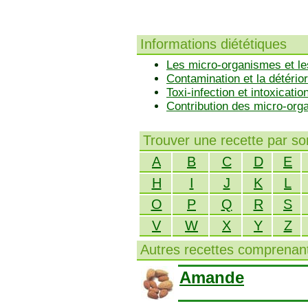
Informations diététiques
Les micro-organismes et le
Contamination et la détérior
Toxi-infection et intoxicatio
Contribution des micro-or
Trouver une recette par s
A
B
C
D
E
H
I
J
K
L
O
P
Q
R
S
V
W
X
Y
Z
Autres recettes comprenant
Amande