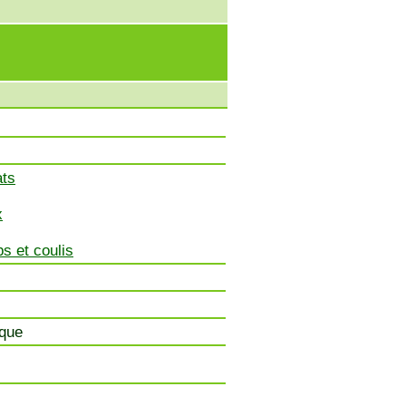
ats
x
s et coulis
ique