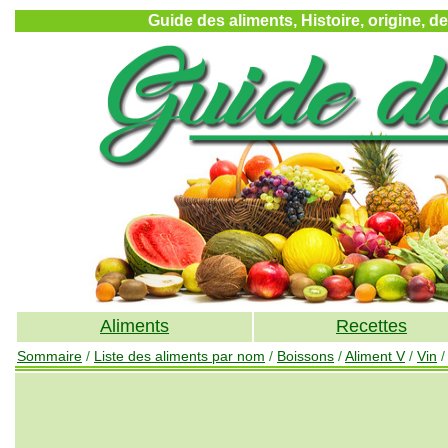
Guide des aliments, Histoire, origine, d
Aliments
Recettes
Sommaire
/
Liste des aliments par nom
/
Boissons
/
Aliment V
/
Vin