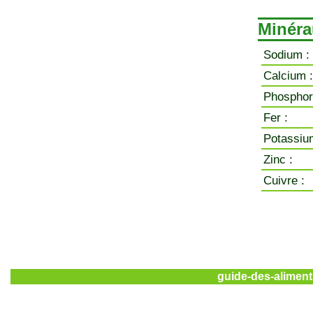
Minéra
Sodium :
Calcium :
Phosphor
Fer :
Potassiu
Zinc :
Cuivre :
guide-des-aliment