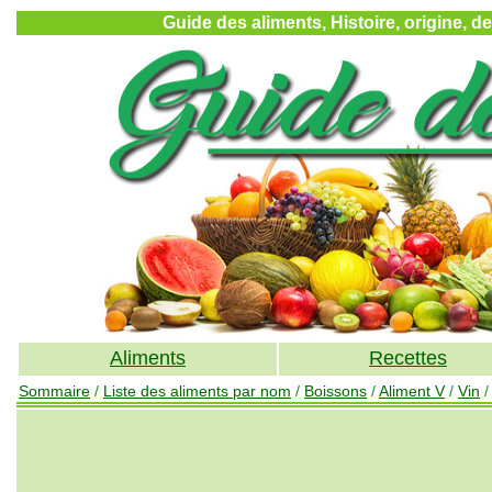
Guide des aliments, Histoire, origine, d
Aliments
Recettes
Sommaire
/
Liste des aliments par nom
/
Boissons
/
Aliment V
/
Vin