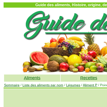
Guide des aliments, Histoire, origine, d
Aliments
Recettes
Sommaire
/
Liste des aliments par nom
/
Légumes
/
Aliment P
/ Poir