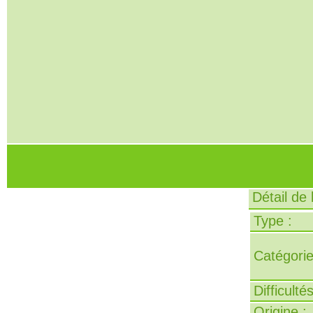
Détail de 
Type :
Catégorie
Difficulté
Origine :