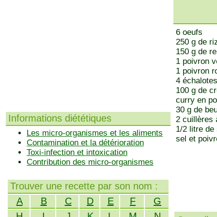
6 oeufs
250 g de ri
150 g de re
1 poivron v
1 poivron 
4 échalote
100 g de c
curry en p
30 g de beu
Informations diététiques
2 cuillères
1/2 litre d
Les micro-organismes et les aliments
sel et poivr
Contamination et la détérioration
Toxi-infection et intoxication
Contribution des micro-organismes
Trouver une recette par son nom :
A
B
C
D
E
F
G
H
I
J
K
L
M
N