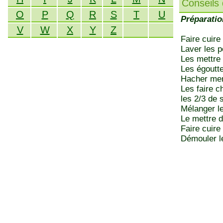
Conseils 
O
P
Q
R
S
T
U
Préparatio
V
W
X
Y
Z
Faire cuire 
Laver les p
Les mettre 
Les égoutt
Hacher menu
Les faire ch
les 2/3 de
Mélanger le
Le mettre d
Faire cuire
Démouler le