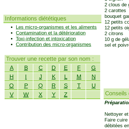
2 clous de 
2 carottes
bouquet gar
Informations diététiques
12 petits c
Les micro-organismes et les aliments
12 petits o
Contamination et la détérioration
2 citrons
Toxi-infection et intoxication
10 g de gél
Contribution des micro-organismes
sel et poiv
Trouver une recette par son nom :
A
B
C
D
E
F
G
H
I
J
K
L
M
N
O
P
Q
R
S
T
U
Conseils 
V
W
X
Y
Z
Préparatio
Nettoyer et
Faire cuire
débitées en