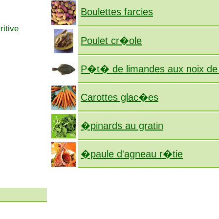
Boulettes farcies
ritive
Poulet cr�ole
P�t� de limandes aux noix de
Carottes glac�es
�pinards au gratin
�paule d'agneau r�tie