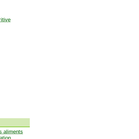
itive
s aliments
ation