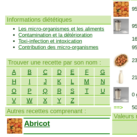
95
Informations diététiques
95
Les micro-organismes et les aliments
Contamination et la détérioration
16
Toxi-infection et intoxication
Contribution des micro-organismes
95
23
Trouver une recette par son nom :
A
B
C
D
E
F
G
21
H
I
J
K
L
M
N
O
P
Q
R
S
T
U
0 
V
W
X
Y
Z
==>
5
Autres recettes comprenant :
Valeurs n
Abricot