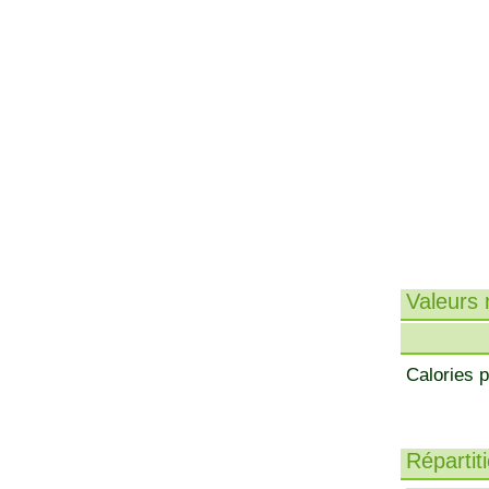
Valeurs n
Calories p
Répartit