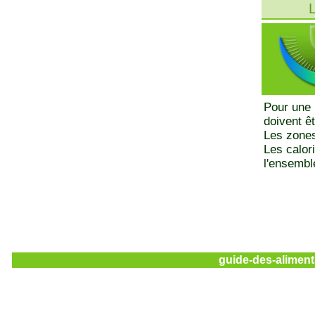
L
Pour une 
doivent ê
Les zones
Les calor
l'ensemble
guide-des-aliment