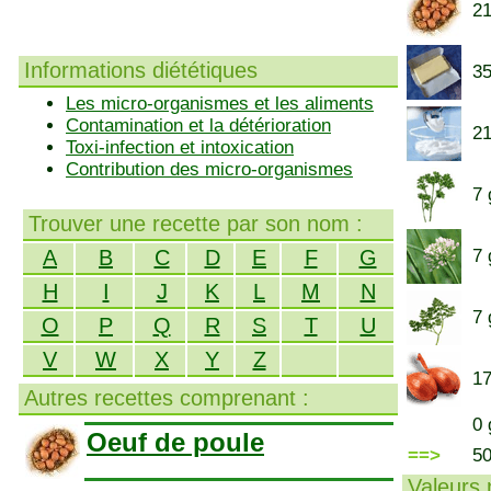
21
Informations diététiques
35
Les micro-organismes et les aliments
Contamination et la détérioration
21
Toxi-infection et intoxication
Contribution des micro-organismes
7 
Trouver une recette par son nom :
A
B
C
D
E
F
G
7 
H
I
J
K
L
M
N
7 
O
P
Q
R
S
T
U
V
W
X
Y
Z
17
Autres recettes comprenant :
0 
Oeuf de poule
==>
5
Valeurs n