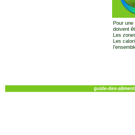
Pour une 
doivent ê
Les zones
Les calor
l'ensemble
guide-des-aliment