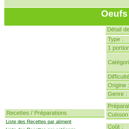
Oeufs
Détail d
Type :
1 portion
Catégori
Difficult
Origine 
Genre :
Préparat
Recettes / Préparations
Cuisson 
Liste des Recettes par aliment
Coût :