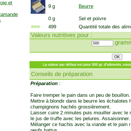
oie et
9 g
Beurre
flamande
0 g
Sel et poivre
s
==>
499
Quantité totale des alim
Valeurs nutritives pour :
gramm
La valeur par défaut est pour 500 gr. d'aliments, vou
Conseils de préparation
Préparation
:
Faire tremper le pain dans un peu de bouillon.
Mettre à blondir dans le beurre les échalotes
champignons hachés grossièrement.
Laisser cuire 2 minutes puis mouiller avec le 
le jus de truffe avec les pelures. Assaisonner.
Mélanger ce hachis avec la viande et le pain ra
oeufs battus.