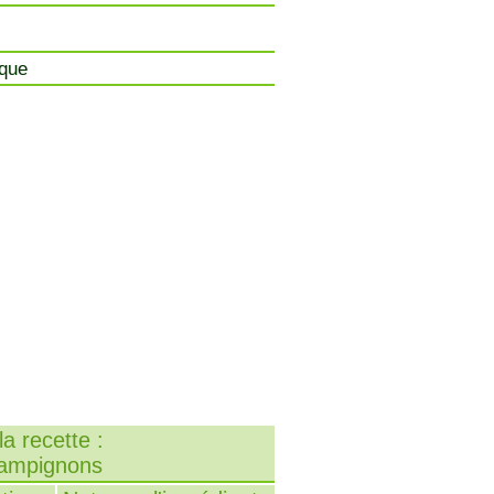
ique
a recette :
hampignons