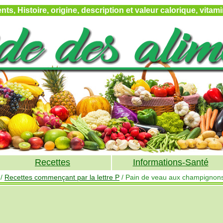
ts, Histoire, origine, description et valeur calorique, vita
Recettes
Informations-Santé
/
Recettes commençant par la lettre P
/ Pain de veau aux champignon