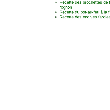
Recette des brochettes de f
rognon
Recette du pot-au-feu à la 
Recette des endives farcie