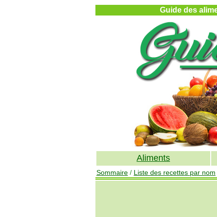
Guide des alimen
Aliments
Sommaire
/
Liste des recettes par nom