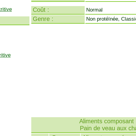
ritive
Coût :
Normal
Genre :
Non protéïnée, Class
itive
Aliments composant l
Pain de veau aux c