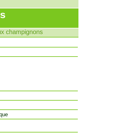
ns
aux champignons
ique