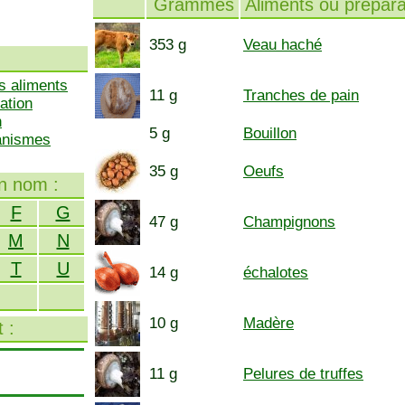
Grammes
Aliments ou prépara
353 g
Veau haché
s aliments
11 g
Tranches de pain
ation
n
5 g
Bouillon
ganismes
35 g
Oeufs
on nom :
F
G
47 g
Champignons
M
N
T
U
14 g
échalotes
10 g
Madère
 :
11 g
Pelures de truffes