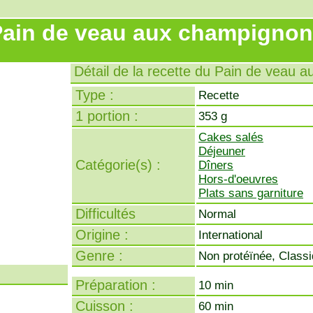
ain de veau aux champigno
Détail de la recette du Pain de veau 
Type :
Recette
1 portion :
353 g
Cakes salés
Déjeuner
Catégorie(s) :
Dîners
Hors-d'oeuvres
Plats sans garniture
Difficultés
Normal
Origine :
International
Genre :
Non protéïnée, Class
Préparation :
10 min
Cuisson :
60 min