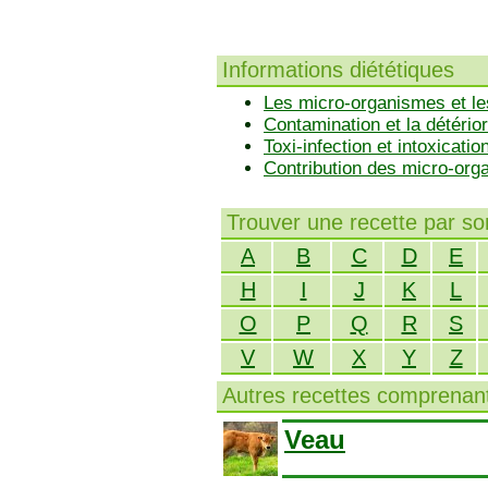
Informations diététiques
Les micro-organismes et le
Contamination et la détérior
Toxi-infection et intoxicatio
Contribution des micro-or
Trouver une recette par s
A
B
C
D
E
H
I
J
K
L
O
P
Q
R
S
V
W
X
Y
Z
Autres recettes comprenant
Veau