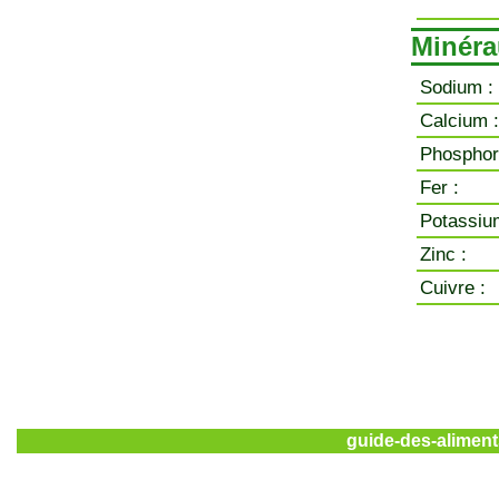
Minéra
Sodium :
Calcium :
Phosphor
Fer :
Potassiu
Zinc :
Cuivre :
guide-des-aliment