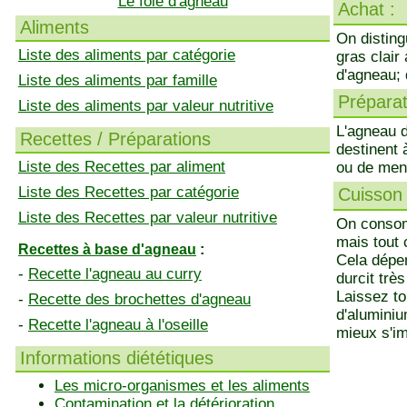
Le foie d'agneau
Achat :
Aliments
On disting
Liste des aliments par catégorie
gras clair
d'agneau;
Liste des aliments par famille
Préparati
Liste des aliments par valeur nutritive
L'agneau 
Recettes / Préparations
destinent 
Liste des Recettes par aliment
ou de ment
Liste des Recettes par catégorie
Cuisson 
Liste des Recettes par valeur nutritive
On consomm
mais tout 
Recettes à base d'agneau
:
Cela dépen
-
Recette l'agneau au curry
durcit très
Laissez to
-
Recette des brochettes d'agneau
d'aluminiu
-
Recette l'agneau à l'oseille
mieux s'im
Informations diététiques
Les micro-organismes et les aliments
Contamination et la détérioration